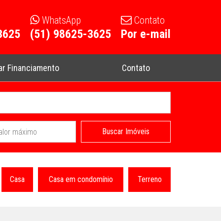
WhatsApp
Contato
3625
(51) 98625-3625
Por e-mail
ar Financiamento
Contato
Buscar Imóveis
Casa
Casa em condomínio
Terreno