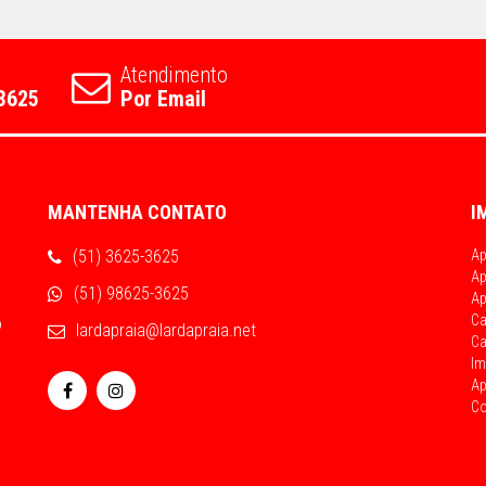
Atendimento
3625
Por Email
MANTENHA CONTATO
I
(51) 3625-3625
Ap
Ap
(51) 98625-3625
Ap
Ca
o
lardapraia@lardapraia.net
Ca
Im
Ap
Co