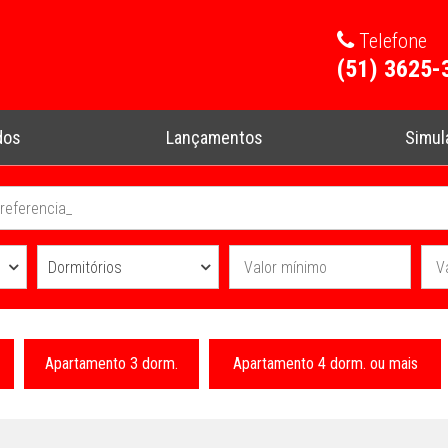
Telefone
(51) 3625-
dos
Lançamentos
Simul
Dormitórios
Apartamento 3 dorm.
Apartamento 4 dorm. ou mais